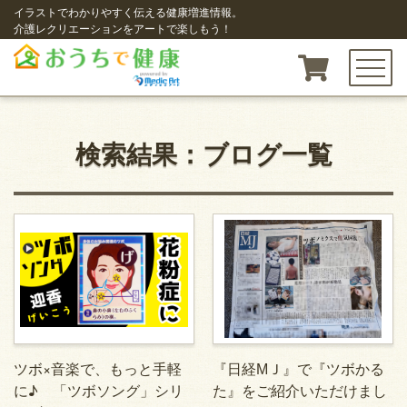
イラストでわかりやすく伝える健康増進情報。
介護レクリエーションをアートで楽しもう！
toggle n
検索結果：ブログ一覧
ツボ×音楽で、もっと手軽
『日経МＪ』で『ツボかる
に♪ 「ツボソング」シリ
た』をご紹介いただけまし