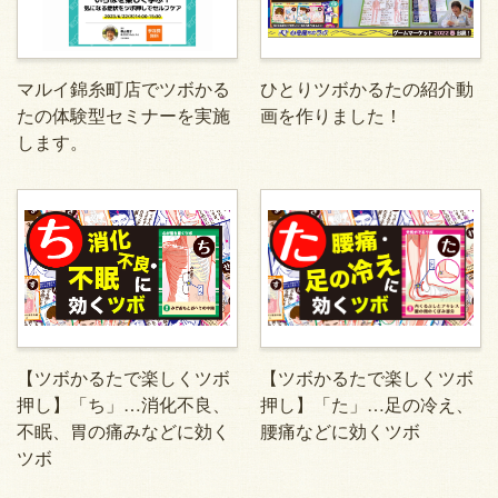
マルイ錦糸町店でツボかる
ひとりツボかるたの紹介動
たの体験型セミナーを実施
画を作りました！
します。
【ツボかるたで楽しくツボ
【ツボかるたで楽しくツボ
押し】「ち」…消化不良、
押し】「た」…足の冷え、
不眠、胃の痛みなどに効く
腰痛などに効くツボ
ツボ