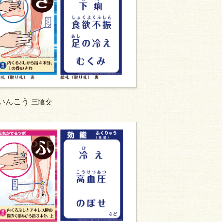
いんこう
三陰交