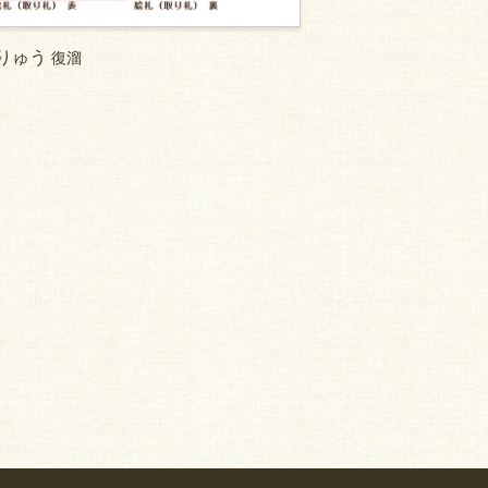
りゅう
復溜