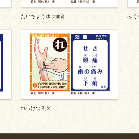
だいちょうゆ
ふく
大腸兪
れっけつ
列欠