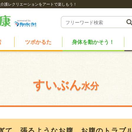
介護レクリエーションをアートで楽しもう！
索
ツボかるた
身体を動かそう！
すいぶん
水分
ぎて、張るようなお腹。お腹のトラブ