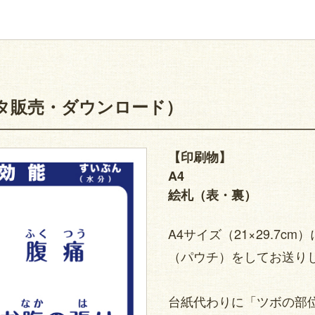
タ販売・ダウンロード）
【印刷物】
A4
絵札（表・裏）
A4サイズ（21×29.7
（パウチ）をしてお送り
台紙代わりに「ツボの部