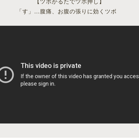
【ツボかるたでツボ押し】
「す」…腹痛、お腹の張りに効くツボ