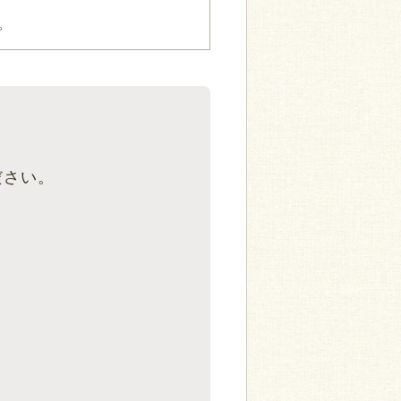
。
ださい。
！