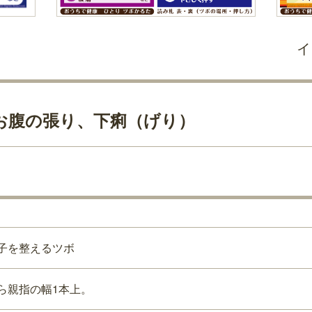
イ
お腹の張り、下痢（げり）
子を整えるツボ
ら親指の幅1本上。