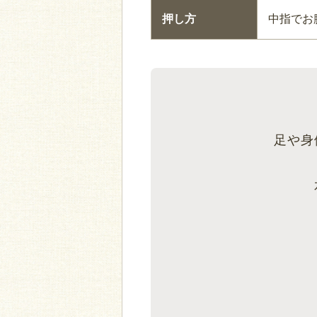
押し方
中指でお
足や身