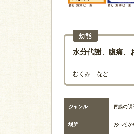
効能
水分代謝、腹痛、
むくみ など
ジャンル
胃腸の調
場所
おへそか