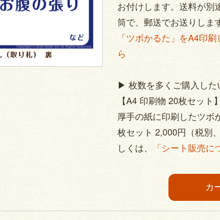
お付けします。送料が別途
筒で、郵送でお送りしま
「ツボかるた」をA4印
ら
▶︎ 枚数を多くご購入し
【A4 印刷物 20枚セット
厚手の紙に印刷したツボか
枚セット 2,000円（税
しくは、
「シート販売に