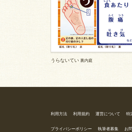
うらないてい
裏内庭
利用方法
利用規約
運営について
特
プライバシーポリシー
執筆者募集
お