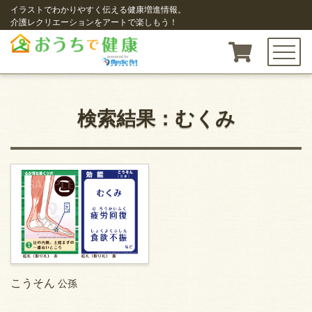
イラストでわかりやすく伝える健康増進情報。
介護レクリエーションをアートで楽しもう！
toggle n
検索結果：むくみ
こうそん
公孫