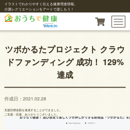
イラストでわかりやすく伝える健康増進情報。
介護レクリエーションをアートで楽しもう！
toggle n
ツボかるたプロジェクト クラウ
ドファンディング 成功！ 129%
達成
作成日：2021.02.28
支援目標金額を達成することができました。
ご支援・応援、ありがとうございました。